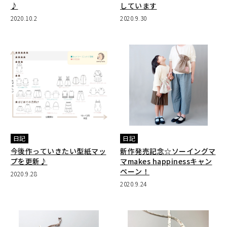
♪
しています
2020.10.2
2020.9.30
日記
日記
今後作っていきたい型紙マッ
新作発売記念☆ソーイングマ
プを更新♪
マmakes happinessキャン
ペーン！
2020.9.28
2020.9.24