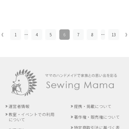
《
1
…
4
5
6
7
8
…
13
運営者情報
提携・掲載について
教室・イベントでの利用
著作権・販売権について
について
特定商取引法に基づく表