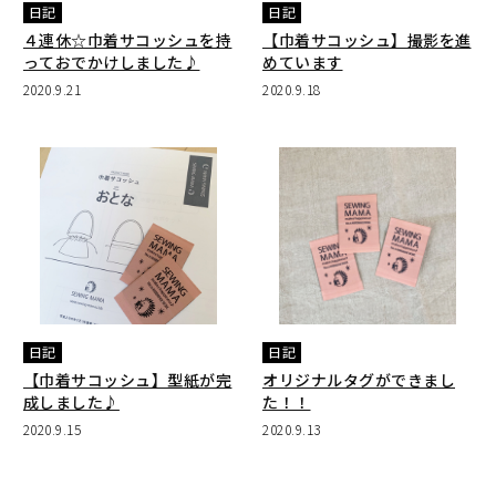
日記
日記
４連休☆巾着サコッシュを持
【巾着サコッシュ】撮影を進
っておでかけしました♪
めています
2020.9.21
2020.9.18
日記
日記
【巾着サコッシュ】型紙が完
オリジナルタグができまし
成しました♪
た！！
2020.9.15
2020.9.13