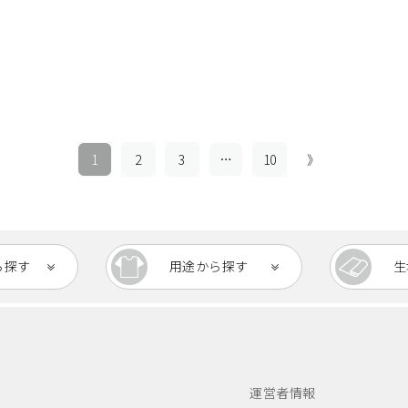
1
2
3
…
10
》
ら
探す
用途から
探す
生
運営者情報