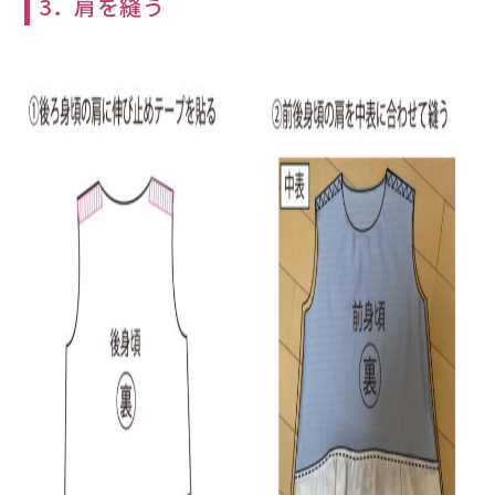
3．肩を縫う