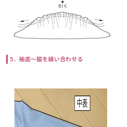
5．袖底～脇を縫い合わせる