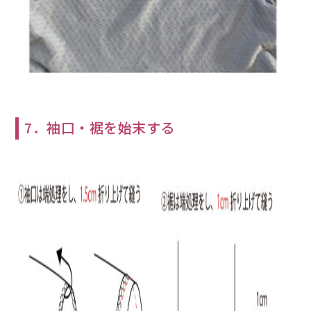
7．袖口・裾を始末する