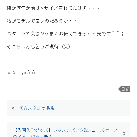
確か何年か前はMサイズ着れてたはず・・・
私がモデルで良いのだろうか・・・
パターンの良さがうまくお伝えできるか不安です＾＾；
そこらへんも乞うご期待（笑）
☆☆miya☆☆
日記
初☆スタジオ撮影
【入園入学グッズ】レッスンバッグ&シューズケース
のイメージを一新♪